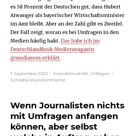
über
es 58 Prozent der Deutschen gut, dass Hubert
andere
Meinungen
Aiwanger als bayerischer Wirtschaftsminister
im Amt bleibt. Aber an der Zahl gibt es Zweifel.
Der Fall zeigt, woran es bei Umfragen in den
Medien häufig hakt.
Das habe ich im
Deutschlandfunk-Medienmagazin
@mediasres erklärt.
Veröffentlicht
Kategorien
7. September 2023
Journalismuskritik
,
Umfragen
am
zu
Schreibe einen Kommentar
Wo
Umfragen
an
Wenn Journalisten nichts
ihre
Grenzen
mit Umfragen anfangen
stoßen
können, aber selbst