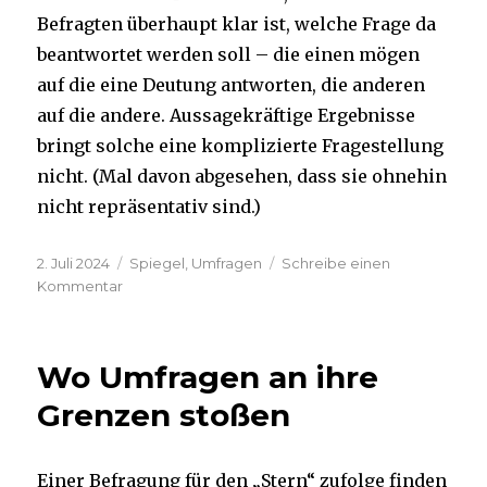
Befragten überhaupt klar ist, welche Frage da
beantwortet werden soll – die einen mögen
auf die eine Deutung antworten, die anderen
auf die andere. Aussagekräftige Ergebnisse
bringt solche eine komplizierte Fragestellung
nicht. (Mal davon abgesehen, dass sie ohnehin
nicht repräsentativ sind.)
Veröffentlicht
Kategorien
2. Juli 2024
Spiegel
,
Umfragen
Schreibe einen
am
zu
Kommentar
Wenn
nicht
die
Wo Umfragen an ihre
Meinung
interessiert,
Grenzen stoßen
sondern
die
Meinung
Einer Befragung für den „Stern“ zufolge finden