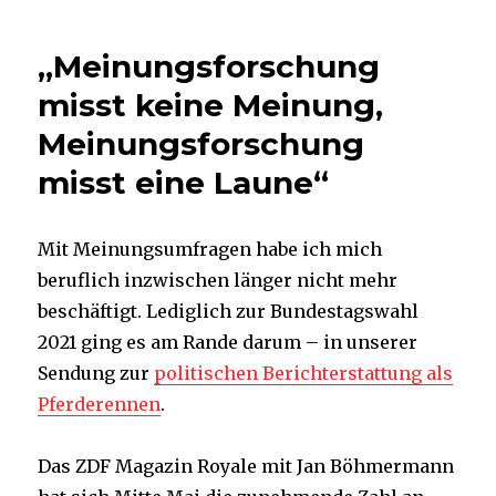
Journalisten
nichts
„Meinungsforschung
mit
Umfragen
misst keine Meinung,
anfangen
Meinungsforschung
können,
aber
misst eine Laune“
selbst
welche
in
Mit Meinungsumfragen habe ich mich
Auftrag
geben
beruflich inzwischen länger nicht mehr
und
beschäftigt. Lediglich zur Bundestagswahl
veröffentlichen
2021 ging es am Rande darum – in unserer
Sendung zur
politischen Berichterstattung als
Pferderennen
.
Das ZDF Magazin Royale mit Jan Böhmermann