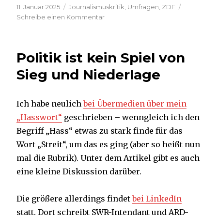
Veröffentlicht
Kategorien
11. Januar 2025
Journalismuskritik
,
Umfragen
,
ZDF
am
zu
Schreibe einen Kommentar
Geben
wirklich
nur
Politik ist kein Spiel von
48
Prozent
Sieg und Niederlage
„der
Deutschen“
im
Ich habe neulich
bei Übermedien über mein
Job
„Hasswort“
geschrieben – wenngleich ich den
ihr
Bestes?
Begriff „Hass“ etwas zu stark finde für das
Man
Wort „Streit“, um das es ging (aber so heißt nun
weiß
mal die Rubrik). Unter dem Artikel gibt es auch
es
nicht.
eine kleine Diskussion darüber.
Die größere allerdings findet
bei LinkedIn
statt. Dort schreibt SWR-Intendant und ARD-