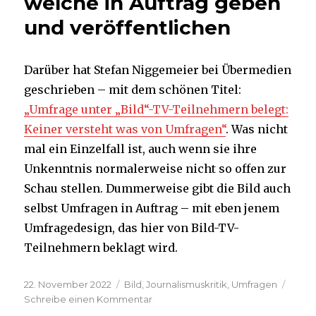
welche in Auftrag geben
und veröffentlichen
Darüber hat Stefan Niggemeier bei Übermedien
geschrieben – mit dem schönen Titel:
„Umfrage unter „Bild“-TV-Teilnehmern belegt:
Keiner versteht was von Umfragen“
. Was nicht
mal ein Einzelfall ist, auch wenn sie ihre
Unkenntnis normalerweise nicht so offen zur
Schau stellen. Dummerweise gibt die Bild auch
selbst Umfragen in Auftrag – mit eben jenem
Umfragedesign, das hier von Bild-TV-
Teilnehmern beklagt wird.
Veröffentlicht
Kategorien
22. November 2022
Bild
,
Journalismuskritik
,
Umfragen
am
zu
Schreibe einen Kommentar
Wenn