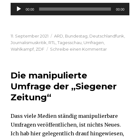
Audio-
00:00
00:00
Player
Veröffentlicht
Kategorien
11. September 2021
ARD
,
Bundestag
,
Deutschlandfunk
,
am
Journalismuskritik
,
RTL
,
Tagesschau
,
Umfragen
,
zu
Wahlkampf
,
ZDF
Schreibe einen Kommentar
Wahlkampf
als
politisches
Die manipulierte
Pferderennen
Umfrage der „Siegener
Zeitung“
Dass viele Medien ständig manipulierbare
Umfragen veröffentlichen, ist nichts Neues.
Ich hab hier gelegentlich drauf hingewiesen,