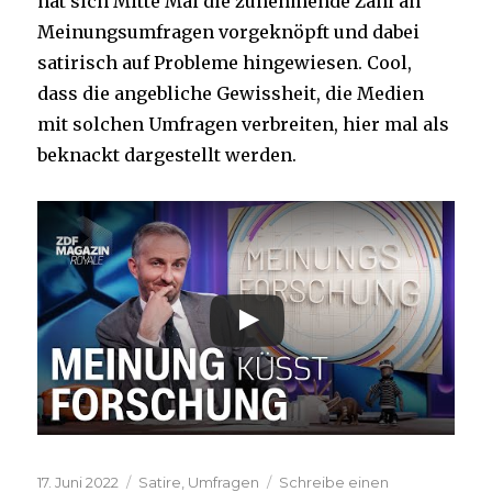
hat sich Mitte Mai die zunehmende Zahl an
Meinungsumfragen vorgeknöpft und dabei
satirisch auf Probleme hingewiesen. Cool,
dass die angebliche Gewissheit, die Medien
mit solchen Umfragen verbreiten, hier mal als
beknackt dargestellt werden.
Veröffentlicht
Kategorien
17. Juni 2022
Satire
,
Umfragen
Schreibe einen