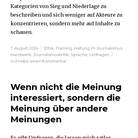
Kategorien von Sieg und Niederlage zu
beschreiben und sich weniger auf Akteure zu
konzentrieren, sondern mehr auf Inhalte zu
schauen.
Veröffentlicht
Kategorien
7. August 2024
Ethik
,
Framing
,
Haltung im Journalismus
,
am
Handwerk
,
Journalismuskritik
,
Sprache
,
Umfragen
zu
Schreibe einen Kommentar
Politik
ist
kein
Wenn nicht die Meinung
Spiel
von
interessiert, sondern die
Sieg
Meinung über andere
und
Niederlage
Meinungen
Es gibt Umfragen, die lassen mich ratlos