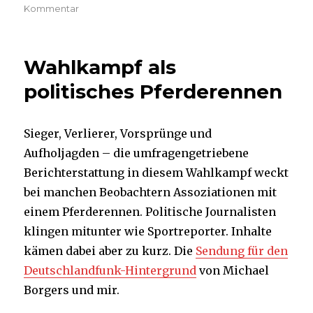
am
zu
Kommentar
„Meinungsforschung
misst
keine
Wahlkampf als
Meinung,
Meinungsforschung
politisches Pferderennen
misst
eine
Laune“
Sieger, Verlierer, Vorsprünge und
Aufholjagden – die umfragengetriebene
Berichterstattung in diesem Wahlkampf weckt
bei manchen Beobachtern Assoziationen mit
einem Pferderennen. Politische Journalisten
klingen mitunter wie Sportreporter. Inhalte
kämen dabei aber zu kurz. Die
Sendung für den
Deutschlandfunk-Hintergrund
von Michael
Borgers und mir.