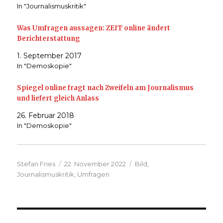
In "Journalismuskritik"
Was Umfragen aussagen: ZEIT online ändert
Berichterstattung
1. September 2017
In "Demoskopie"
Spiegel online fragt nach Zweifeln am Journalismus
und liefert gleich Anlass
26. Februar 2018
In "Demoskopie"
Autor
Veröffentlicht
Kategorien
Stefan Fries
22. November 2022
Bild
,
am
Journalismuskritik
,
Umfragen