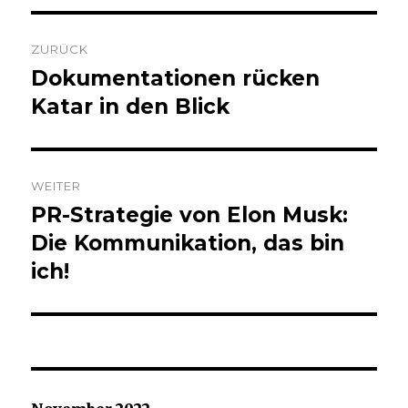
Beitrags-
ZURÜCK
Navigation
Dokumentationen rücken
Vorheriger
Beitrag:
Katar in den Blick
WEITER
PR-Strategie von Elon Musk:
Nächster
Beitrag:
Die Kommunikation, das bin
ich!