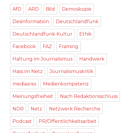
AfD
ARD
Bild
Demoskopie
Desinformation
Deutschlandfunk
Deutschlandfunk Kultur
Ethik
Facebook
FAZ
Framing
Haltung im Journalismus
Handwerk
Hass im Netz
Journalismuskritik
mediasres
Medienkompetenz
Meinungsfreiheit
Nach Redaktionsschluss
NDR
Netz
Netzwerk Recherche
Podcast
PR/Öffentlichkeitsarbeit