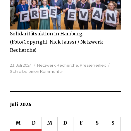
Solidaritätsaktion in Hamburg.
(Foto/Copyright: Nick Jaussi / Netzwerk
Recherche)
Veröffentlicht
Kategorien
23. Juli 2024
Netzwerk Recherche
,
Pressefreiheit
am
zu
Schreibe einen Kommentar
Solidarität
mit
Evan
Gershkovich
Juli 2024
M
D
M
D
F
S
S