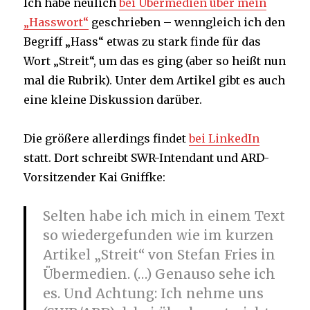
Ich habe neulich
bei Übermedien über mein
Kritik?
„Hasswort“
geschrieben – wenngleich ich den
Begriff „Hass“ etwas zu stark finde für das
Wort „Streit“, um das es ging (aber so heißt nun
mal die Rubrik). Unter dem Artikel gibt es auch
eine kleine Diskussion darüber.
Die größere allerdings findet
bei LinkedIn
statt. Dort schreibt SWR-Intendant und ARD-
Vorsitzender Kai Gniffke:
Selten habe ich mich in einem Text
so wiedergefunden wie im kurzen
Artikel „Streit“ von Stefan Fries in
Übermedien. (…) Genauso sehe ich
es. Und Achtung: Ich nehme uns