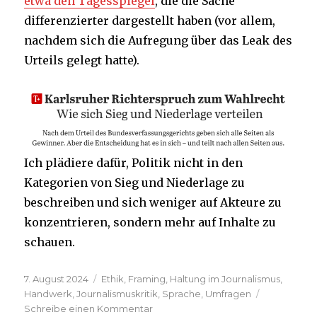
etwa den Tagesspiegel
, die die Sache
differenzierter dargestellt haben (vor allem,
nachdem sich die Aufregung über das Leak des
Urteils gelegt hatte).
Ich plädiere dafür, Politik nicht in den
Kategorien von Sieg und Niederlage zu
beschreiben und sich weniger auf Akteure zu
konzentrieren, sondern mehr auf Inhalte zu
schauen.
Veröffentlicht
Kategorien
7. August 2024
Ethik
,
Framing
,
Haltung im Journalismus
,
am
Handwerk
,
Journalismuskritik
,
Sprache
,
Umfragen
zu
Schreibe einen Kommentar