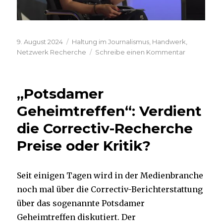
Veröffentlicht
Kategorien
9. August 2024
Haltung im Journalismus
,
Handwerk
,
am
zu
Netzwerk Recherche
Schreibe einen Kommentar
„Erzählung
schlagen
Fakten“
„Potsdamer
Geheimtreffen“: Verdient
die Correctiv-Recherche
Preise oder Kritik?
Seit einigen Tagen wird in der Medienbranche
noch mal über die Correctiv-Berichterstattung
über das sogenannte Potsdamer
Geheimtreffen diskutiert. Der