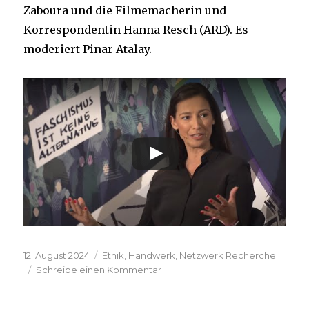
Zaboura und die Filmemacherin und
Korrespondentin Hanna Resch (ARD). Es
moderiert Pinar Atalay.
Veröffentlicht
Kategorien
12. August 2024
Ethik
,
Handwerk
,
Netzwerk Recherche
am
zu
Schreibe einen Kommentar
Wie
kann