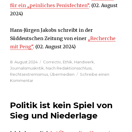
für ein „peinliches Penisfechten“
. (02. August
2024)
Hans-Jürgen Jakobs schreibt in der
Süddeutschen Zeitung von einer
„Recherche
mit Peng“
. (02. August 2024)
Veröffentlicht
Kategorien
8. August 2024
Correctiv
,
Ethik
,
Handwerk
,
am
Journalismuskritik
,
Nach Redaktionsschluss
,
Rechtsextremismus
,
Übermedien
Schreibe einen
zu
Kommentar
„Potsdamer
Geheimtreffen“:
Verdient
Politik ist kein Spiel von
die
Correctiv-
Sieg und Niederlage
Recherche
Preise
oder