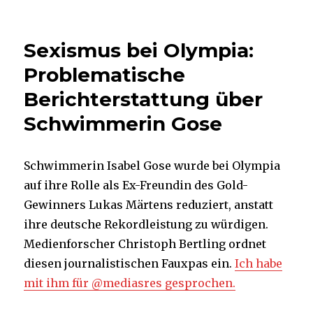
Politik
ist
kein
Sexismus bei Olympia:
Spiel
von
Problematische
Sieg
Berichterstattung über
und
Niederlage
Schwimmerin Gose
Schwimmerin Isabel Gose wurde bei Olympia
auf ihre Rolle als Ex-Freundin des Gold-
Gewinners Lukas Märtens reduziert, anstatt
ihre deutsche Rekordleistung zu würdigen.
Medienforscher Christoph Bertling ordnet
diesen journalistischen Fauxpas ein.
Ich habe
mit ihm für @mediasres gesprochen.