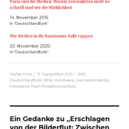
Paris und die Medien: Warum Journalisten nicht so
schnell sind wie die Wirklichkeit
14. November 2015
In "Deutschlandfunk"
Wie Medien in die Rassismus-Falle tappen
20. November 2020
In "Deutschlandfunk"
Autor
Veröffentlicht
Kategorien
Stefan Fries
17. September 2021
ARD
,
am
Deutschlandfunk
,
Ethik
,
Handwerk
,
Journalismuskritik
,
mediasres
,
Nach Redaktionsschluss
Ein Gedanke zu „Erschlagen
von der Bilderflut: Zwischen