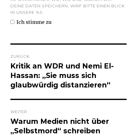
DEINE DATEN SPEICHERN, WIRF BITTE EINEN BLICK
IN UNSERE %S.
Ich stimme zu
Beitrags-
ZURÜCK
Navigation
Kritik an WDR und Nemi El-
Vorheriger
Beitrag:
Hassan: „Sie muss sich
glaubwürdig distanzieren“
WEITER
Warum Medien nicht über
Nächster
Beitrag:
„Selbstmord“ schreiben