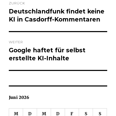
ZURÜCK
Navigation
Deutschlandfunk findet keine
Vorheriger
Beitrag:
KI in Casdorff-Kommentaren
WEITER
Google haftet für selbst
Nächster
Beitrag:
erstellte KI-Inhalte
Juni 2026
M
D
M
D
F
S
S