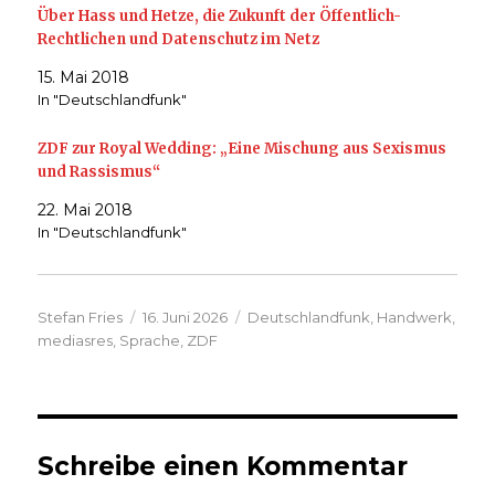
Über Hass und Hetze, die Zukunft der Öffentlich-
Rechtlichen und Datenschutz im Netz
15. Mai 2018
In "Deutschlandfunk"
ZDF zur Royal Wedding: „Eine Mischung aus Sexismus
und Rassismus“
22. Mai 2018
In "Deutschlandfunk"
Autor
Veröffentlicht
Kategorien
Stefan Fries
16. Juni 2026
Deutschlandfunk
,
Handwerk
,
am
mediasres
,
Sprache
,
ZDF
Schreibe einen Kommentar