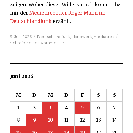
zeigen. Woher dieser Widerspruch kommt, hat
mir der
Medienrechtler Roger Mann im
Deutschlandfunk
erzählt.
Veröffentlicht
Kategorien
9. Juni 2026
Deutschlandfunk
,
Handwerk
,
mediasres
am
zu
Schreibe einen Kommentar
Dürfen
Medien
illegale
Aufnahmen
veröffentlichen?
Juni 2026
M
D
M
D
F
S
S
1
2
3
4
5
6
7
8
9
10
11
12
13
14
15
16
17
18
19
20
21