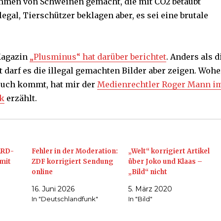
hmen von Schweinen gemacht, die mit CO2 betäubt
legal, Tierschützer beklagen aber, es sei eine brutale
Magazin
„Plusminus“ hat darüber berichtet
. Anders als d
t darf es die illegal gemachten Bilder aber zeigen. Wohe
ruch kommt, hat mir der
Medienrechtler Roger Mann i
k
erzählt.
ARD-
Fehler in der Moderation:
„Welt“ korrigiert Artikel
mit
ZDF korrigiert Sendung
über Joko und Klaas –
online
„Bild“ nicht
16. Juni 2026
5. März 2020
In "Deutschlandfunk"
In "Bild"