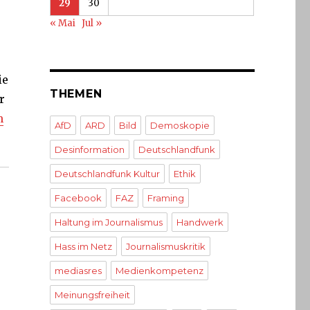
29
30
« Mai
Jul »
ie
THEMEN
r
m
AfD
ARD
Bild
Demoskopie
Desinformation
Deutschlandfunk
Deutschlandfunk Kultur
Ethik
Facebook
FAZ
Framing
Haltung im Journalismus
Handwerk
Hass im Netz
Journalismuskritik
mediasres
Medienkompetenz
Meinungsfreiheit