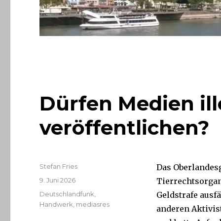
Dürfen Medien i
veröffentlichen?
Autor
Stefan Fries
Das Oberlandesg
Veröffentlicht
9. Juni 2026
Tierrechtsorgan
am
Kategorien
Deutschlandfunk
,
Geldstrafe ausfä
Handwerk
,
mediasres
anderen Aktivis