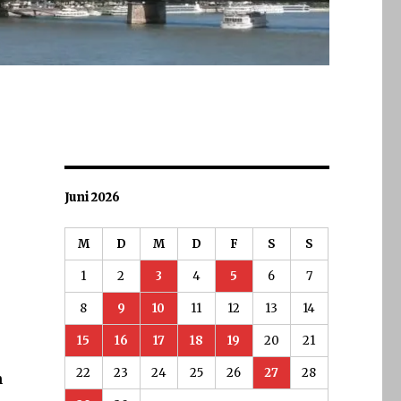
Juni 2026
M
D
M
D
F
S
S
1
2
3
4
5
6
7
8
9
10
11
12
13
14
15
16
17
18
19
20
21
22
23
24
25
26
27
28
n