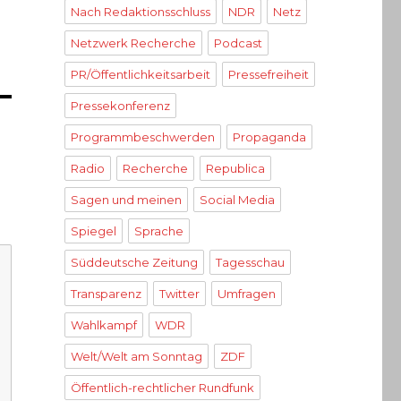
Nach Redaktionsschluss
NDR
Netz
Netzwerk Recherche
Podcast
PR/Öffentlichkeitsarbeit
Pressefreiheit
Pressekonferenz
Programmbeschwerden
Propaganda
Radio
Recherche
Republica
Sagen und meinen
Social Media
Spiegel
Sprache
Süddeutsche Zeitung
Tagesschau
Transparenz
Twitter
Umfragen
Wahlkampf
WDR
Welt/Welt am Sonntag
ZDF
Öffentlich-rechtlicher Rundfunk