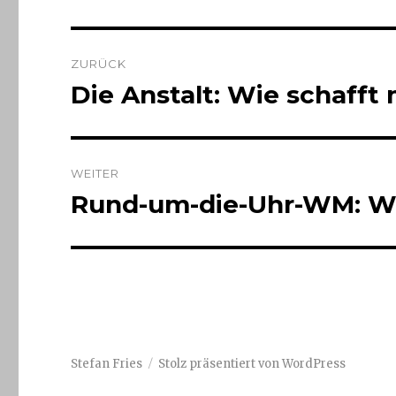
Beitrags-
ZURÜCK
Navigation
Die Anstalt: Wie schafft
Vorheriger
Beitrag:
WEITER
Rund-um-die-Uhr-WM: Wi
Nächster
Beitrag:
Stefan Fries
Stolz präsentiert von WordPress