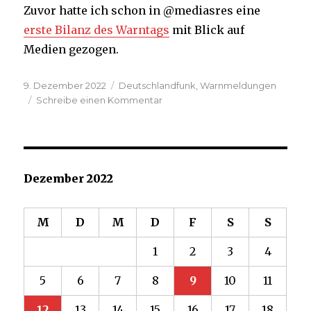
Zuvor hatte ich schon in @mediasres eine
erste Bilanz des Warntags
mit Blick auf
Medien gezogen.
Veröffentlicht
Kategorien
9. Dezember 2022
Deutschlandfunk
,
Warnmeldungen
am
zu
Schreibe einen Kommentar
Warntag
2022:
Entscheidend
bleibt
der
Dezember 2022
Faktor
Mensch
M
D
M
D
F
S
S
1
2
3
4
5
6
7
8
9
10
11
12
13
14
15
16
17
18