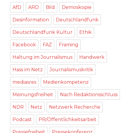
AfD
ARD
Bild
Demoskopie
Desinformation
Deutschlandfunk
Deutschlandfunk Kultur
Ethik
Facebook
FAZ
Framing
Haltung im Journalismus
Handwerk
Hass im Netz
Journalismuskritik
mediasres
Medienkompetenz
Meinungsfreiheit
Nach Redaktionsschluss
NDR
Netz
Netzwerk Recherche
Podcast
PR/Öffentlichkeitsarbeit
Pressefreiheit
Pressekonferenz