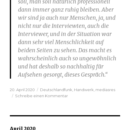
soll, man soll natürlich professionell
dann immer ganz ruhig bleiben. Aber
wir sind ja auch nur Menschen, ja, und
nicht nur die Interviewten, auch die
Interviewer, und in der Situation war
dann sehr viel Menschlichkeit auf
beiden Seiten zu sehen. Das macht es
wahrscheinlich auch so ungewöhnlich
und hat deshalb so nachhaltig für
Aufsehen gesorgt, dieses Gespräch.“
Veröffentlicht
Kategorien
20. April 2020
Deutschlandfunk
,
Handwerk
,
mediasres
am
zu
Schreibe einen Kommentar
Die
Kunst
des
guten
Interviews
April 2020