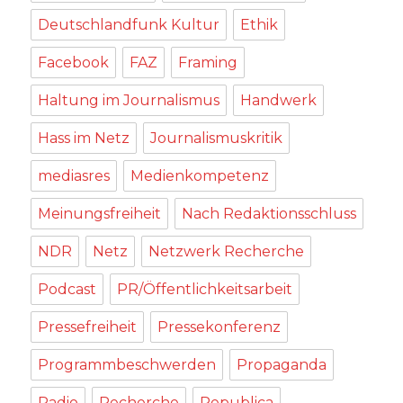
Deutschlandfunk Kultur
Ethik
Facebook
FAZ
Framing
Haltung im Journalismus
Handwerk
Hass im Netz
Journalismuskritik
mediasres
Medienkompetenz
Meinungsfreiheit
Nach Redaktionsschluss
NDR
Netz
Netzwerk Recherche
Podcast
PR/Öffentlichkeitsarbeit
Pressefreiheit
Pressekonferenz
Programmbeschwerden
Propaganda
Radio
Recherche
Republica