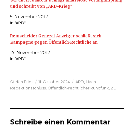
WZ-Chefredakteur beklagt anlasslose Verunglimpfung
und schreibt von „ARD-Krieg“
5. November 2017
In "ARD"
Remscheider General-Anzeiger schließt sich
Kampagne gegen Öffentlich-Rechtliche an
17. November 2017
In "ARD"
Autor
Veröffentlicht
Kategorien
Stefan Fries
11. Oktober 2024
ARD
,
Nach
am
Redaktionsschluss
,
Öffentlich-rechtlicher Rundfunk
,
ZDF
Schreibe einen Kommentar