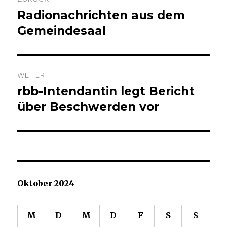
Navigation
Radionachrichten aus dem
Vorheriger
Beitrag:
Gemeindesaal
WEITER
rbb-Intendantin legt Bericht
Nächster
Beitrag:
über Beschwerden vor
Oktober 2024
M
D
M
D
F
S
S