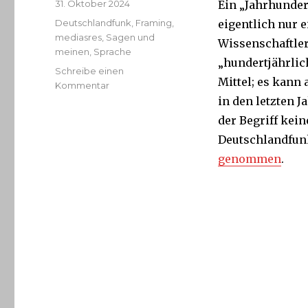
Veröffentlicht
31. Oktober 2024
Ein „Jahrhunder
am
Kategorien
Deutschlandfunk
,
Framing
,
eigentlich nur e
mediasres
,
Sagen und
Wissenschaftler
meinen
,
Sprache
„hundertjährlic
Schreibe einen
Mittel; es kann
zu
Kommentar
Wenn
in den letzten 
das
der Begriff kein
„Jahrhunderthochwasser“
Deutschlandfu
mehrmals
im
genommen
.
Jahrhundert
auftritt