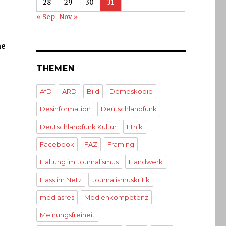
28
29
30
31
« Sep
Nov »
he
THEMEN
AfD
ARD
Bild
Demoskopie
Desinformation
Deutschlandfunk
Deutschlandfunk Kultur
Ethik
Facebook
FAZ
Framing
Haltung im Journalismus
Handwerk
Hass im Netz
Journalismuskritik
mediasres
Medienkompetenz
Meinungsfreiheit