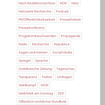
Nach Redaktionsschluss
NDR
Netz
Netzwerk Recherche
Podcast
PR/Öffentlichkeitsarbeit
Pressefreiheit
Pressekonferenz
Programmbeschwerden
Propaganda
Radio
Recherche
Republica
Sagen und meinen
Social Media
Spiegel
Sprache
Süddeutsche Zeitung
Tagesschau
Transparenz
Twitter
Umfragen
Wahlkampf
WDR
Welt/Welt am Sonntag
ZDF
Öffentlich-rechtlicher Rundfunk