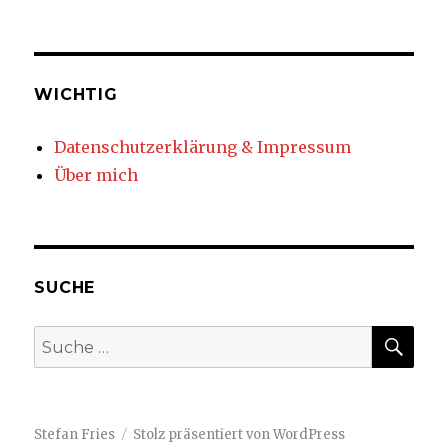
WICHTIG
Datenschutzerklärung & Impressum
Über mich
SUCHE
SUC
Suche
nach:
Stefan Fries
Stolz präsentiert von WordPress