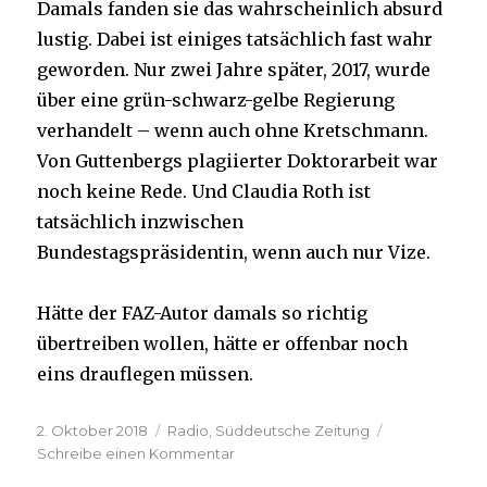
Damals fanden sie das wahrscheinlich absurd
lustig. Dabei ist einiges tatsächlich fast wahr
geworden. Nur zwei Jahre später, 2017, wurde
über eine grün-schwarz-gelbe Regierung
verhandelt – wenn auch ohne Kretschmann.
Von Guttenbergs plagiierter Doktorarbeit war
noch keine Rede. Und Claudia Roth ist
tatsächlich inzwischen
Bundestagspräsidentin, wenn auch nur Vize.
Hätte der FAZ-Autor damals so richtig
übertreiben wollen, hätte er offenbar noch
eins drauflegen müssen.
Veröffentlicht
Kategorien
2. Oktober 2018
Radio
,
Süddeutsche Zeitung
am
zu
Schreibe einen Kommentar
Nachrichten