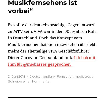
Musikfernsehens ist
vorbei“
Es sollte der deutschsprachige Gegenentwurf
zu MTV sein: VIVA war in den 90er-Jahren Kult
in Deutschland. Doch das Konzept vom
Musikfernsehen hat sich inzwischen überlebt,
meint der ehemalige VIVA-Geschäftsführer
Dieter Gorny im Deutschlandfunk.
Ich hab mit
ihm für @mediasres gesprochen.
Veröffentlicht
Kategorien
21. Juni 2018
Deutschlandfunk
,
Fernsehen
,
mediasres
am
zu
Schreibe einen Kommentar
VIVA
wird
abgeschaltet:
„Die