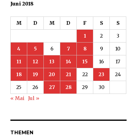
große
Juni 2018
Ära
des
Musikfernsehens
M
D
M
D
F
S
S
ist
vorbei“
1
2
3
4
5
6
7
8
9
10
11
12
13
14
15
16
17
18
19
20
21
22
23
24
25
26
27
28
29
30
« Mai
Jul »
THEMEN