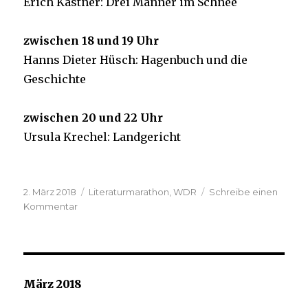
Erich Kästner: Drei Männer im Schnee
zwischen 18 und 19 Uhr
Hanns Dieter Hüsch: Hagenbuch und die
Geschichte
zwischen 20 und 22 Uhr
Ursula Krechel: Landgericht
Veröffentlicht
Kategorien
2. März 2018
Literaturmarathon
,
WDR
Schreibe einen
am
zu
Kommentar
Neubeginn
März 2018