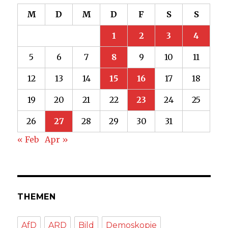
M
D
M
D
F
S
S
1
2
3
4
5
6
7
8
9
10
11
12
13
14
15
16
17
18
19
20
21
22
23
24
25
26
27
28
29
30
31
« Feb
Apr »
THEMEN
AfD
ARD
Bild
Demoskopie