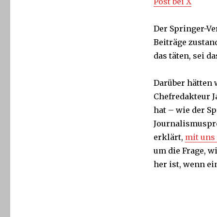
Post bei X
Der Springer-Ver
Beiträge zustan
das täten, sei da
Darüber hätten 
Chefredakteur J
hat – wie der Sp
Journalismuspro
erklärt,
mit uns
um die Frage, w
her ist, wenn ei