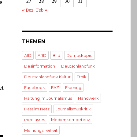
27
28
29
30
31
e
« Dez
Feb »
THEMEN
AfD
ARD
Bild
Demoskopie
Desinformation
Deutschlandfunk
Deutschlandfunk Kultur
Ethik
et
Facebook
FAZ
Framing
Haltung im Journalismus
Handwerk
Hass im Netz
Journalismuskritik
mediasres
Medienkompetenz
Meinungsfreiheit