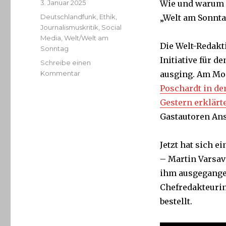
Veröffentlicht
3. Januar 2025
Wie und warum h
am
Kategorien
Deutschlandfunk
,
Ethik
,
„Welt am Sonnta
Journalismuskritik
,
Social
Media
,
Welt/Welt am
Die Welt-Redakt
Sonntag
Initiative für 
Schreibe einen
zu
Kommentar
ausging. Am M
Gastbeitrag
Poschardt in de
von
Gestern erklärt
Elon
Musk:
Gastautoren Ans
So
kam
Jetzt hat sich e
er
zustande
– Martin Varsavs
ihm ausgegange
Chefredakteurin
bestellt.