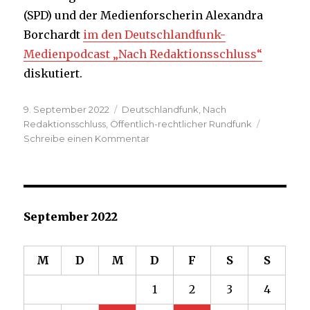
(SPD) und der Medienforscherin Alexandra
Borchardt
im den Deutschlandfunk-
Medienpodcast „Nach Redaktionsschluss“
diskutiert.
Veröffentlicht
Kategorien
9. September 2022
Deutschlandfunk
,
Nach
am
Redaktionsschluss
,
Öffentlich-rechtlicher Rundfunk
zu
Schreibe einen Kommentar
Reformieren,
aber
wie?
Die
Zukunft
September 2022
des
öffentlich-
rechtlichen
M
D
M
D
F
S
S
Rundfunks
1
2
3
4