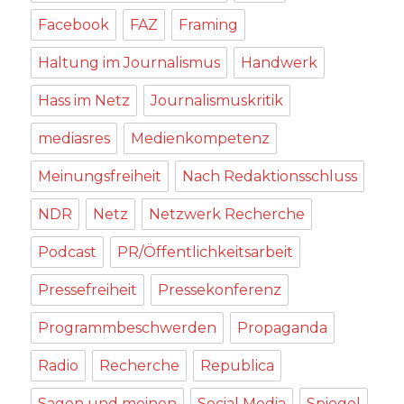
Facebook
FAZ
Framing
Haltung im Journalismus
Handwerk
Hass im Netz
Journalismuskritik
mediasres
Medienkompetenz
Meinungsfreiheit
Nach Redaktionsschluss
NDR
Netz
Netzwerk Recherche
Podcast
PR/Öffentlichkeitsarbeit
Pressefreiheit
Pressekonferenz
Programmbeschwerden
Propaganda
Radio
Recherche
Republica
Sagen und meinen
Social Media
Spiegel