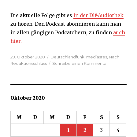
Die aktuelle Folge gibt es
in der Dlf-Audiothek
zu hören. Den Podcast abonnieren kann man
in allen gängigen Podcatchern, zu finden
auch
hier.
Veröffentlicht
Kategorien
29. Oktober 2020
Deutschlandfunk
,
mediasres
,
Nach
am
zu
Redaktionsschluss
Schreibe einen Kommentar
Corona-
Berichterstatt
Folgen
die
Medien
Oktober 2020
der
Regierung?
M
D
M
D
F
S
S
1
2
3
4