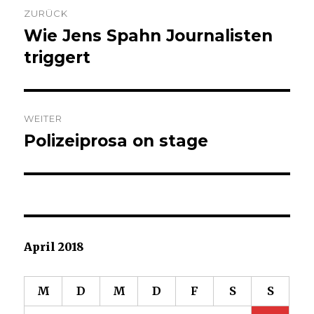
Beitrags-
ZURÜCK
Navigation
Wie Jens Spahn Journalisten
Vorheriger
Beitrag:
triggert
WEITER
Polizeiprosa on stage
Nächster
Beitrag:
April 2018
M
D
M
D
F
S
S