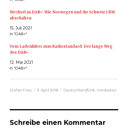
Wechsel zu DAB+: Wie Norwegen und die Schweiz UKW
abschalten
15. Juli 2021
In "DAB+"
Vom Ladenhüter zum Radiostandard: Der lange Weg
des DAB+
12. Mai 2021
In "DAB+"
Autor
Veröffentlicht
Kategorien
Stefan Fries
9. April 2018
Deutschlandfunk
,
mediasres
am
Schreibe einen Kommentar