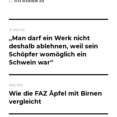
Ich stimme zu
Beitrags-
ZURÜCK
Navigation
„Man darf ein Werk nicht
Vorheriger
Beitrag:
deshalb ablehnen, weil sein
Schöpfer womöglich ein
Schwein war“
WEITER
Wie die FAZ Äpfel mit Birnen
Nächster
Beitrag:
vergleicht