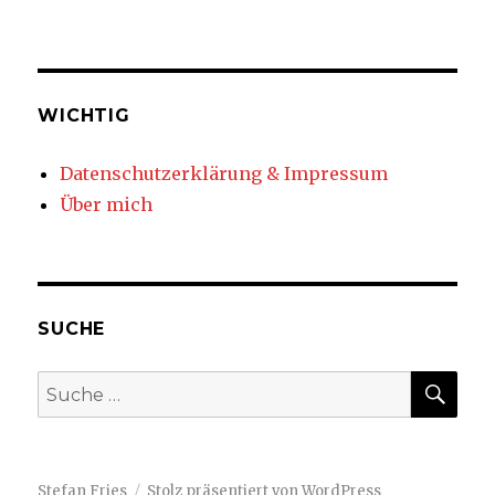
WICHTIG
Datenschutzerklärung & Impressum
Über mich
SUCHE
SUC
Suche
nach:
Stefan Fries
Stolz präsentiert von WordPress