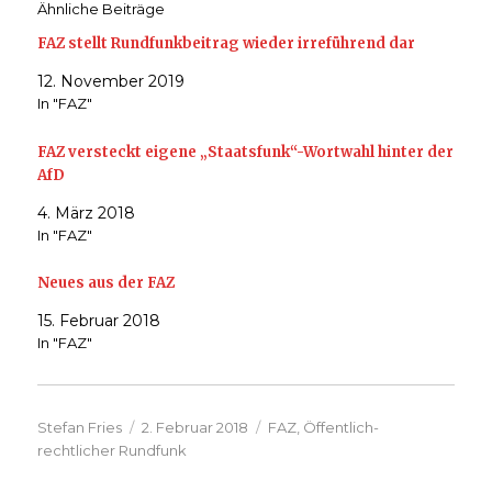
Ähnliche Beiträge
FAZ stellt Rundfunkbeitrag wieder irreführend dar
12. November 2019
In "FAZ"
FAZ versteckt eigene „Staatsfunk“-Wortwahl hinter der
AfD
4. März 2018
In "FAZ"
Neues aus der FAZ
15. Februar 2018
In "FAZ"
Autor
Veröffentlicht
Kategorien
Stefan Fries
2. Februar 2018
FAZ
,
Öffentlich-
am
rechtlicher Rundfunk