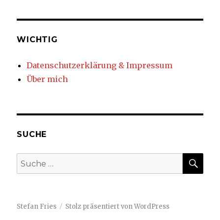
WICHTIG
Datenschutzerklärung & Impressum
Über mich
SUCHE
SUC
Suche
nach:
Stefan Fries
Stolz präsentiert von WordPress