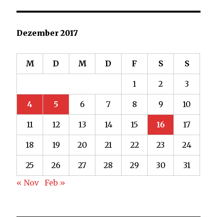
an
Tanjev
Schultz:
Dezember 2017
„Der
Lokaljournalismus
stirbt“
M
D
M
D
F
S
S
1
2
3
4
5
6
7
8
9
10
11
12
13
14
15
16
17
18
19
20
21
22
23
24
25
26
27
28
29
30
31
« Nov
Feb »