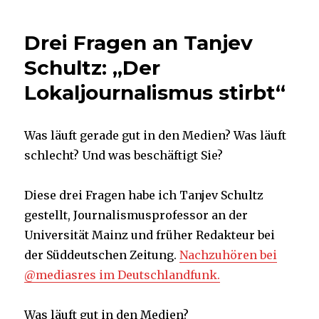
finde,
zum
Drei Fragen an Tanjev
Stil
gehört
Schultz: „Der
auch,
Lokaljournalismus stirbt“
dass
Sie
mir
einfach
Was läuft gerade gut in den Medien? Was läuft
mal
schlecht? Und was beschäftigt Sie?
gratulieren“
Diese drei Fragen habe ich Tanjev Schultz
gestellt, Journalismusprofessor an der
Universität Mainz und früher Redakteur bei
der Süddeutschen Zeitung.
Nachzuhören bei
@mediasres im Deutschlandfunk.
Was läuft gut in den Medien?