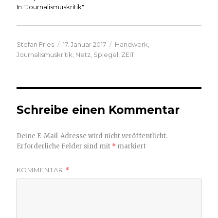
In "Journalismuskritik"
Autor
Veröffentlicht
Kategorien
Stefan Fries
17. Januar 2017
Handwerk
,
am
Journalismuskritik
,
Netz
,
Spiegel
,
ZEIT
Schreibe einen Kommentar
Deine E-Mail-Adresse wird nicht veröffentlicht.
Erforderliche Felder sind mit
*
markiert
KOMMENTAR
*