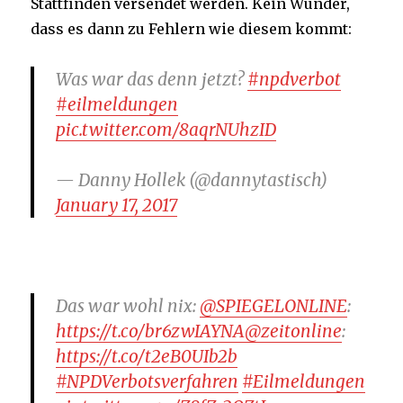
Stattfinden versendet werden. Kein Wunder,
dass es dann zu Fehlern wie diesem kommt:
Was war das denn jetzt?
#npdverbot
#eilmeldungen
pic.twitter.com/8aqrNUhzID
— Danny Hollek (@dannytastisch)
January 17, 2017
Das war wohl nix:
@SPIEGELONLINE
:
https://t.co/br6zwIAYNA
@zeitonline
:
https://t.co/t2eB0UIb2b
#NPDVerbotsverfahren
#Eilmeldungen