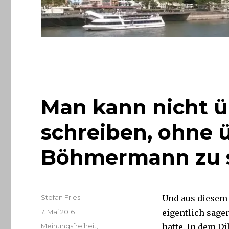
Man kann nicht 
schreiben, ohne 
Böhmermann zu 
Autor
Stefan Fries
Und aus diesem
Veröffentlicht
7. Mai 2016
eigentlich sage
am
Kategorien
Meinungsfreiheit
,
hatte. In dem D