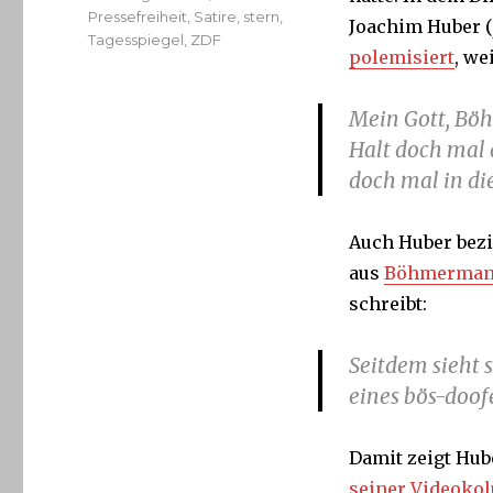
Pressefreiheit
,
Satire
,
stern
,
Joachim Huber (
Tagesspiegel
,
ZDF
polemisiert
, we
Mein Gott, Bö
Halt doch mal 
doch mal in die
Auch Huber bezi
aus
Böhmermanns
schreibt:
Seitdem sieht 
eines bös-doof
Damit zeigt Hub
seiner Videoko