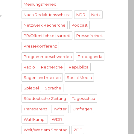
Meinungsfreiheit
Nach Redaktionsschluss
NDR
Netz
r
Netzwerk Recherche
Podcast
PR/Öffentlichkeitsarbeit
Pressefreiheit
Pressekonferenz
Programmbeschwerden
Propaganda
Radio
Recherche
Republica
Sagen und meinen
Social Media
Spiegel
Sprache
Süddeutsche Zeitung
Tagesschau
e
Transparenz
Twitter
Umfragen
Wahlkampf
WDR
Welt/Welt am Sonntag
ZDF