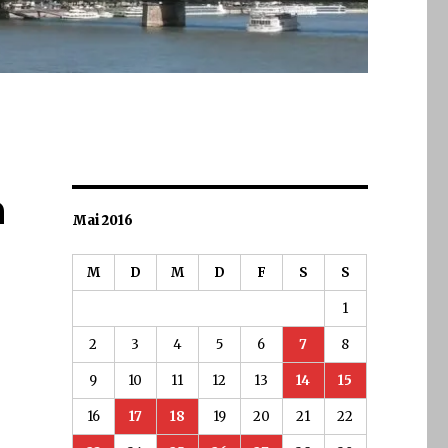
n
Mai 2016
M
D
M
D
F
S
S
1
2
3
4
5
6
7
8
9
10
11
12
13
14
15
16
17
18
19
20
21
22