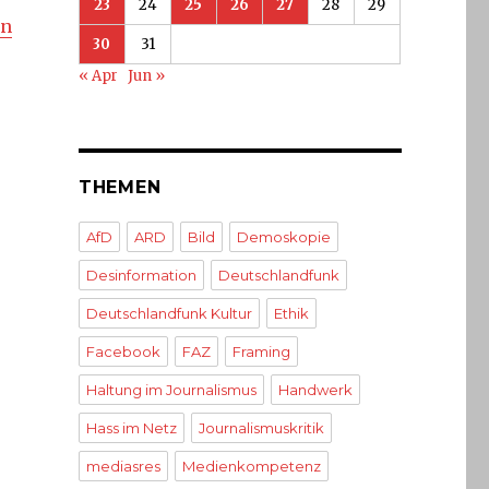
23
24
25
26
27
28
29
nn
30
31
« Apr
Jun »
THEMEN
AfD
ARD
Bild
Demoskopie
Desinformation
Deutschlandfunk
Deutschlandfunk Kultur
Ethik
Facebook
FAZ
Framing
Haltung im Journalismus
Handwerk
Hass im Netz
Journalismuskritik
mediasres
Medienkompetenz