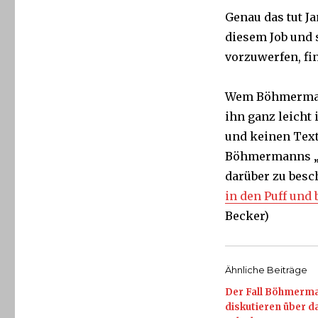
Genau das tut Ja
diesem Job und 
vorzuwerfen, fi
Wem Böhmermann
ihn ganz leicht
und keinen Text
Böhmermanns „M
darüber zu bes
in den Puff und 
Becker)
Ähnliche Beiträge
Der Fall Böhmerma
diskutieren über d