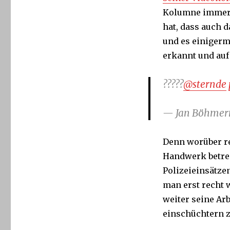
Kolumne immerhi
hat, dass auch 
und es einigerm
erkannt und auf
?????
@sternde
— Jan Böhme
Denn worüber re
Handwerk betrei
Polizeieinsätze
man erst recht 
weiter seine Arb
einschüchtern z