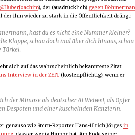
@HuberJoachim
), der (ausdrücklich)
gegen Böhmerma
il der ihm wieder zu stark in die Öffentlichkeit drängt:
hmermann, hast du es nicht eine Nummer kleiner?
die Klappe, schau doch mal über dich hinaus, schau
 Türkei.
eht sich auf das wahrscheinlich bekannteste Zitat
 Interview in der ZEIT
(kostenpflichtig), wenn er
sich der Mimose als deutscher Ai Weiwei, als Opfer
en Despoten und einer kuschelnden Kanzlerin.
er genauso wie Stern-Reporter Hans-Ulrich Jörges
in
lumne
, dass er wenig Humor hat. Am Ende seiner