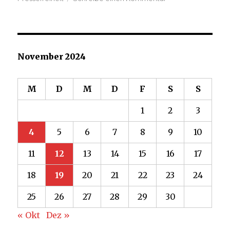
US-
Medien
nach
Trump-
Wahl
November 2024
unter
neuem
Druck
M
D
M
D
F
S
S
1
2
3
4
5
6
7
8
9
10
11
12
13
14
15
16
17
18
19
20
21
22
23
24
25
26
27
28
29
30
« Okt
Dez »