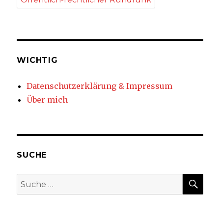
WICHTIG
Datenschutzerklärung & Impressum
Über mich
SUCHE
SUC
Suche
nach: