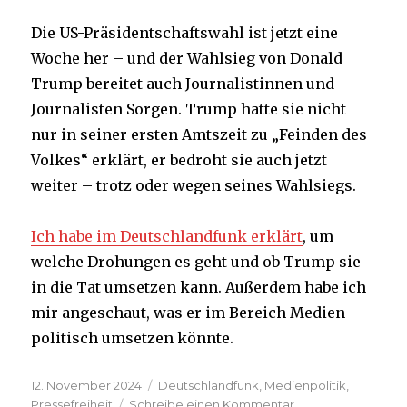
Die US-Präsidentschaftswahl ist jetzt eine
Woche her – und der Wahlsieg von Donald
Trump bereitet auch Journalistinnen und
Journalisten Sorgen. Trump hatte sie nicht
nur in seiner ersten Amtszeit zu „Feinden des
Volkes“ erklärt, er bedroht sie auch jetzt
weiter – trotz oder wegen seines Wahlsiegs.
Ich habe im Deutschlandfunk erklärt
, um
welche Drohungen es geht und ob Trump sie
in die Tat umsetzen kann. Außerdem habe ich
mir angeschaut, was er im Bereich Medien
politisch umsetzen könnte.
Veröffentlicht
Kategorien
12. November 2024
Deutschlandfunk
,
Medienpolitik
,
am
zu
Pressefreiheit
Schreibe einen Kommentar