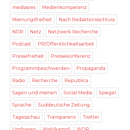
mediasres
Medienkompetenz
Meinungsfreiheit
Nach Redaktionsschluss
NDR
Netz
Netzwerk Recherche
Podcast
PR/Öffentlichkeitsarbeit
Pressefreiheit
Pressekonferenz
Programmbeschwerden
Propaganda
Radio
Recherche
Republica
Sagen und meinen
Social Media
Spiegel
Sprache
Süddeutsche Zeitung
Tagesschau
Transparenz
Twitter
Umfragen
Wahlkampf
WDR