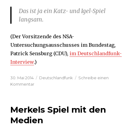
Das ist ja ein Katz- und Igel-Spiel
langsam.
(Der Vorsitzende des NSA-
Untersuchungsausschusses im Bundestag,
Patrick Sensburg (CDU),
im Deutschlandfunk-
Interview
.)
Veröffentlicht
Kategorien
30. Mai 2014
Deutschlandfunk
Schreibe einen
am
zu
Kommentar
„Das
ist
ja
Merkels Spiel mit den
ein
Katz-
Medien
und
Igel-
Spiel