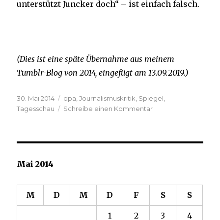
unterstützt Juncker doch“ – ist einfach falsch.
(Dies ist eine späte Übernahme aus meinem
Tumblr-Blog von 2014, eingefügt am 13.09.2019.)
Veröffentlicht
Kategorien
30. Mai 2014
dpa
,
Journalismuskritik
,
Spiegel
,
am
zu
Tagesschau
Schreibe einen Kommentar
Merkels
Spiel
mit
den
Medien
Mai 2014
M
D
M
D
F
S
S
1
2
3
4